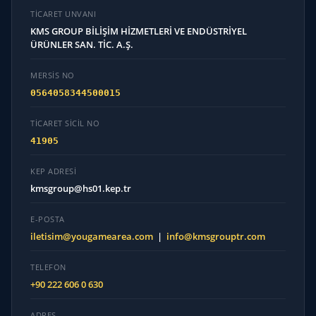
TICARET UNVANI
KMS GROUP BİLİŞİM HİZMETLERİ VE ENDÜSTRİYEL
ÜRÜNLER SAN. TİC. A.Ş.
MERSİS NO
0564058344500015
TICARET SICIL NO
41905
KEP ADRESI
kmsgroup@hs01.kep.tr
E-POSTA
iletisim@yougamearea.com
|
info@kmsgrouptr.com
TELEFON
+90 222 606 0 630
ADRES