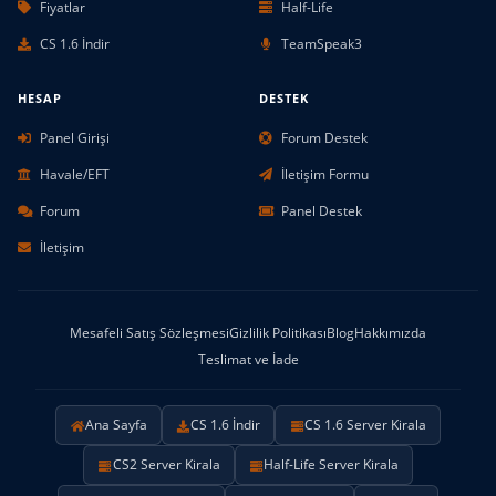
Fiyatlar
Half-Life
CS 1.6 İndir
TeamSpeak3
HESAP
DESTEK
Panel Girişi
Forum Destek
Havale/EFT
İletişim Formu
Forum
Panel Destek
İletişim
Mesafeli Satış Sözleşmesi
Gizlilik Politikası
Blog
Hakkımızda
Teslimat ve İade
Ana Sayfa
CS 1.6 İndir
CS 1.6 Server Kirala
CS2 Server Kirala
Half-Life Server Kirala