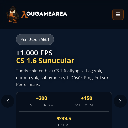
Yeni Sezon Aktif
+1.000 FPS
CS 1.6 Sunucular
Türkiye'nin en hızlı CS 1.6 altyapısı. Lag yok,
donma yok, saf oyun keyfi. Düşük Ping, Yüksek
Performans.
+200
+150
AKTIF SUNUCU
AKTIF MÜŞTERI
%99.9
UPTIME