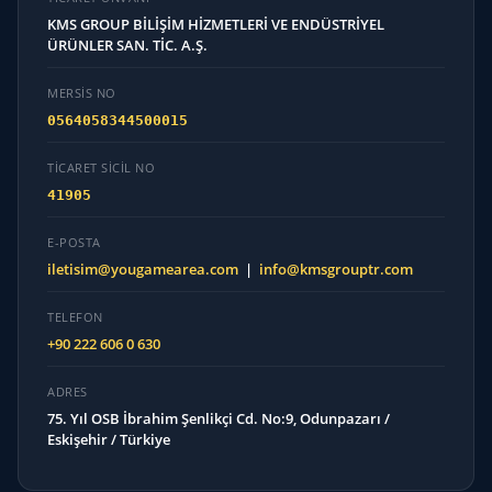
KMS GROUP BİLİŞİM HİZMETLERİ VE ENDÜSTRİYEL
ÜRÜNLER SAN. TİC. A.Ş.
MERSİS NO
0564058344500015
TICARET SICIL NO
41905
E-POSTA
iletisim@yougamearea.com
|
info@kmsgrouptr.com
TELEFON
+90 222 606 0 630
ADRES
75. Yıl OSB İbrahim Şenlikçi Cd. No:9, Odunpazarı /
Eskişehir / Türkiye