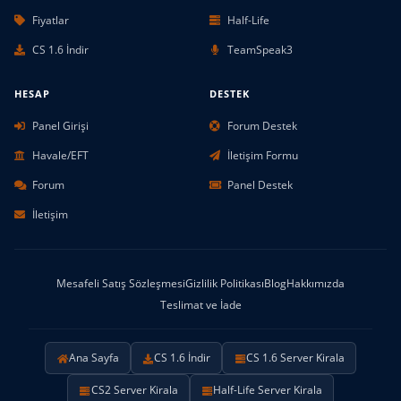
Fiyatlar
Half-Life
CS 1.6 İndir
TeamSpeak3
HESAP
DESTEK
Panel Girişi
Forum Destek
Havale/EFT
İletişim Formu
Forum
Panel Destek
İletişim
Mesafeli Satış Sözleşmesi
Gizlilik Politikası
Blog
Hakkımızda
Teslimat ve İade
Ana Sayfa
CS 1.6 İndir
CS 1.6 Server Kirala
CS2 Server Kirala
Half-Life Server Kirala